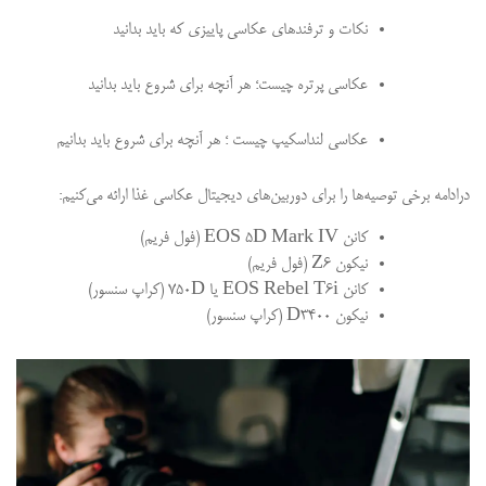
نکات و ترفندهای عکاسی پاییزی که باید بدانید
عکاسی پرتره چیست؛ هر آنچه برای شروع باید بدانید
عکاسی لنداسکیپ چیست ؛ هر آنچه برای شروع باید بدانیم
درادامه برخی توصیه‌ها را برای دوربین‌های دیجیتال عکاسی غذا ارائه می‌کنیم:
کانن EOS 5D Mark IV (فول فریم)
نیکون Z6 (فول فریم)
کانن EOS Rebel T6i یا 750D (کراپ سنسور)
نیکون D3400 (کراپ سنسور)