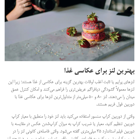
بهترین لنز برای عکاسی غذا
لنزهای پرایم یا ثابت اغلب اوقات بهترین گزینه برای عکاسی از غذا هستند؛ زیرا این
لنزها معمولاً گشودگی دیافراگم عریض‌تری را فراهم می‌کنند و امکان کنترل عمق
میدان را می‌دهند. لنز ۸۰ و ۵۰ میلی‌متر از متداول‌ترین لنزها برای عکاسی غذا با
دوربین فول فریم هستند.
وقتی از دوربین کراپ سنسور استفاده می‌کنید باید لنز خود را منطبق با معیار کراپ
دوربین تنظیم کنید. معیار یا ضریب کراپ به میزان کراپ‌شدن عکس در مقایسه با
دوربین فیلم استاندارد ۳۵ میلی‌متری گفته می‌شود. وقتی فاصله‌ی کانونی لنز را در
ضریب کراپ ضرب کنید به فاصله‌ی کانونی واقعی تصاویر خواهید رسید. درنتیجه لنز