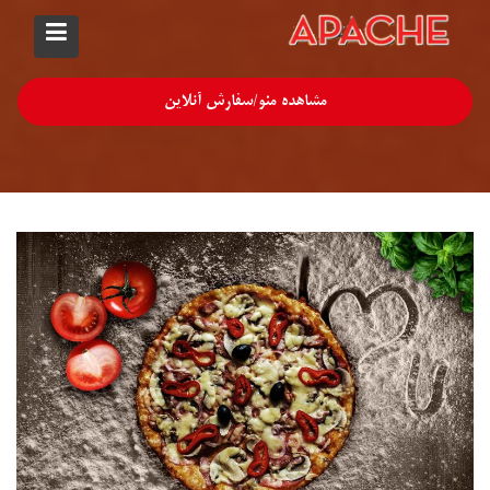
رش
ه
حتوا
وبلاگ
مشاهده منو/سفارش آنلاین