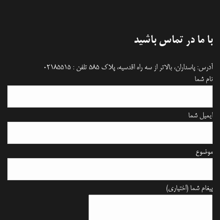
با ما در تماس باشید
آدرس: پاسداران، بالاتر از سه راه اقدسیه، پلاک 585 تلفن : 02185515
نام شما
ایمیل شما
موضوع
پیغام شما (اختیاری)